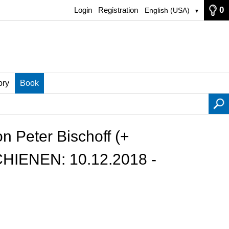
0
Login
Registration
English (USA)
▼
ory
Book
n Peter Bischoff (+
SCHIENEN: 10.12.2018 -