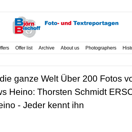
ffers
Offer list
Archive
About us
Photographers
Hist
ie ganze Welt Über 200 Fotos vo
iews Heino: Thorsten Schmidt ER
eino - Jeder kennt ihn